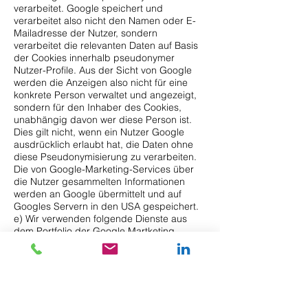
verarbeitet. Google speichert und
verarbeitet also nicht den Namen oder E-
Mailadresse der Nutzer, sondern
verarbeitet die relevanten Daten auf Basis
der Cookies innerhalb pseudonymer
Nutzer-Profile. Aus der Sicht von Google
werden die Anzeigen also nicht für eine
konkrete Person verwaltet und angezeigt,
sondern für den Inhaber des Cookies,
unabhängig davon wer diese Person ist.
Dies gilt nicht, wenn ein Nutzer Google
ausdrücklich erlaubt hat, die Daten ohne
diese Pseudonymisierung zu verarbeiten.
Die von Google-Marketing-Services über
die Nutzer gesammelten Informationen
werden an Google übermittelt und auf
Googles Servern in den USA gespeichert.
e) Wir verwenden folgende Dienste aus
dem Portfolio der Google Martketing
Services:
- Zu den von uns eingesetzten Google-
Marketing-Services gehört u.a. das Online-
Werbeprogramm „Google AdWords“. Im
Fall von Google AdWords, erhält jeder